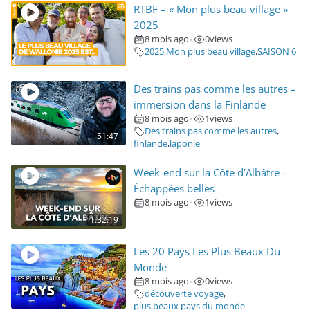
RTBF – « Mon plus beau village »
2025
8 mois ago
0
views
•
2025
,
Mon plus beau village
,
SAISON 6
Des trains pas comme les autres –
immersion dans la Finlande
8 mois ago
1
views
•
Des trains pas comme les autres
,
51:47
finlande
,
laponie
Week-end sur la Côte d’Albâtre –
Échappées belles
8 mois ago
1
views
•
1:32:19
Les 20 Pays Les Plus Beaux Du
Monde
8 mois ago
0
views
•
découverte voyage
,
plus beaux pays du monde