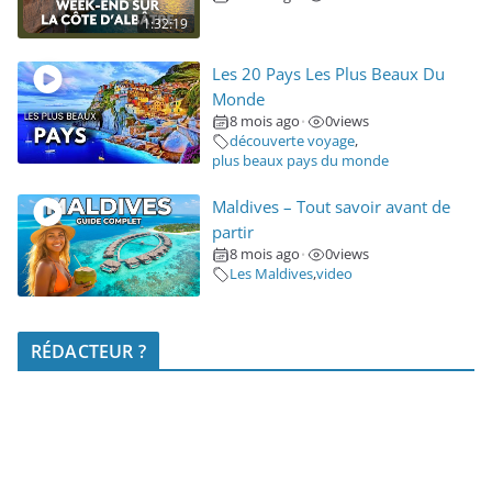
1:32:19
Les 20 Pays Les Plus Beaux Du
Monde
8 mois ago
0
views
•
découverte voyage
,
plus beaux pays du monde
Maldives – Tout savoir avant de
partir
8 mois ago
0
views
•
Les Maldives
,
video
RÉDACTEUR ?