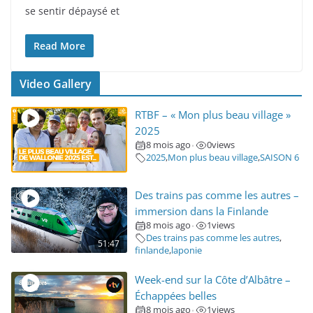
se sentir dépaysé et
Read More
Video Gallery
RTBF – « Mon plus beau village »
2025
8 mois ago
0
views
•
2025
,
Mon plus beau village
,
SAISON 6
Des trains pas comme les autres –
immersion dans la Finlande
8 mois ago
1
views
•
Des trains pas comme les autres
,
51:47
finlande
,
laponie
Week-end sur la Côte d’Albâtre –
Échappées belles
8 mois ago
1
views
•