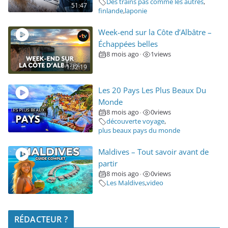
Des trains pas comme les autres
,
51:47
finlande
,
laponie
Week-end sur la Côte d’Albâtre –
Échappées belles
8 mois ago
1
views
•
1:32:19
Les 20 Pays Les Plus Beaux Du
Monde
8 mois ago
0
views
•
découverte voyage
,
plus beaux pays du monde
Maldives – Tout savoir avant de
partir
8 mois ago
0
views
•
Les Maldives
,
video
RÉDACTEUR ?