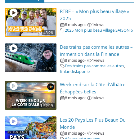
RTBF – « Mon plus beau village »
2025
8 mois ago
1
views
•
2025
,
Mon plus beau village
,
SAISON 6
43:28
Des trains pas comme les autres –
immersion dans la Finlande
8 mois ago
1
views
•
Des trains pas comme les autres
,
51:47
finlande
,
laponie
Week-end sur la Côte d’Albâtre –
Échappées belles
8 mois ago
1
views
•
1:32:19
Les 20 Pays Les Plus Beaux Du
Monde
8 mois ago
1
views
•
découverte voyage
,