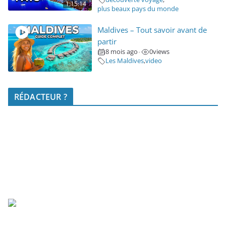
1:15:14
plus beaux pays du monde
Maldives – Tout savoir avant de
partir
8 mois ago
0
views
•
Les Maldives
,
video
RÉDACTEUR ?