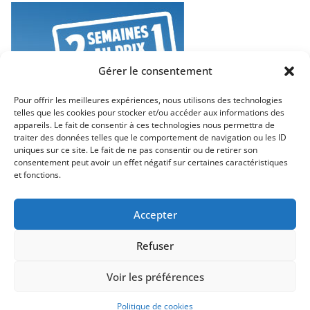
Gérer le consentement
Pour offrir les meilleures expériences, nous utilisons des technologies
telles que les cookies pour stocker et/ou accéder aux informations des
appareils. Le fait de consentir à ces technologies nous permettra de
traiter des données telles que le comportement de navigation ou les ID
uniques sur ce site. Le fait de ne pas consentir ou de retirer son
consentement peut avoir un effet négatif sur certaines caractéristiques
et fonctions.
Accepter
Refuser
Copyright © 2026
Neo Travel – Voyages et Découvertes
. Tous
Voir les préférences
droits réservés.
Theme
ColorMag
par ThemeGrill. Propulsé par
WordPress
.
Politique de cookies