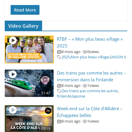
Read More
Video Gallery
RTBF – « Mon plus beau village »
2025
8 mois ago
0
views
•
2025
,
Mon plus beau village
,
SAISON 6
Des trains pas comme les autres –
immersion dans la Finlande
8 mois ago
1
views
•
Des trains pas comme les autres
,
51:47
finlande
,
laponie
Week-end sur la Côte d’Albâtre –
Échappées belles
8 mois ago
1
views
•
1:32:19