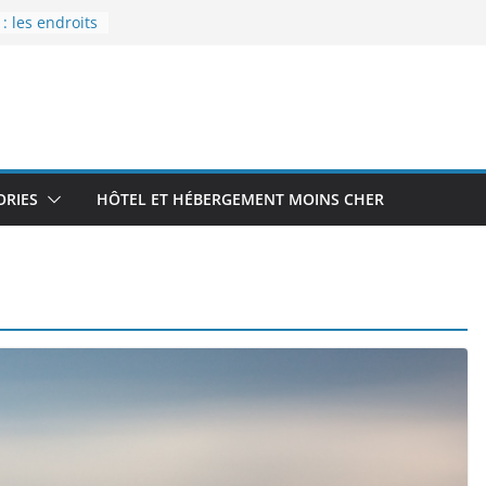
 les endroits
our un
es
rnier
 aérodrome
 Île-de-
r des bons
ORIES
HÔTEL ET HÉBERGEMENT MOINS CHER
stiques :
ur bien
s