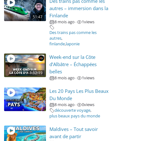
Des trains pas comme les
autres – immersion dans la
Finlande
51:47
8 mois ago
1
views
•
Des trains pas comme les
autres
,
finlande
,
laponie
Week-end sur la Côte
d’Albâtre – Échappées
belles
1:32:19
8 mois ago
1
views
•
Les 20 Pays Les Plus Beaux
Du Monde
8 mois ago
0
views
•
découverte voyage
,
plus beaux pays du monde
Maldives – Tout savoir
avant de partir