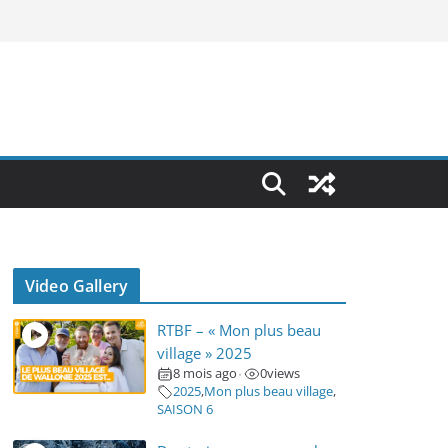
Video Gallery
RTBF – « Mon plus beau
village » 2025
8 mois ago
0
views
•
2025
,
Mon plus beau village
,
SAISON 6