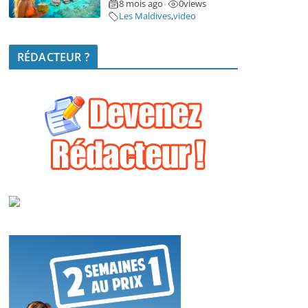
8 mois ago
0
views
•
Les Maldives
,
video
RÉDACTEUR ?