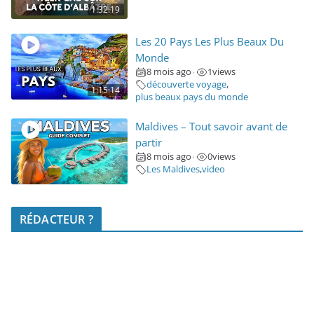
1:32:19
Les 20 Pays Les Plus Beaux Du
Monde
8 mois ago
1
views
•
découverte voyage
,
1:15:14
plus beaux pays du monde
Maldives – Tout savoir avant de
partir
8 mois ago
0
views
•
Les Maldives
,
video
RÉDACTEUR ?