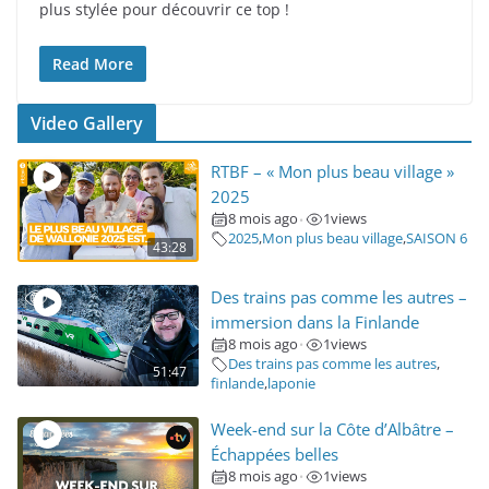
plus stylée pour découvrir ce top !
Read More
Video Gallery
RTBF – « Mon plus beau village »
2025
8 mois ago
1
views
•
2025
,
Mon plus beau village
,
SAISON 6
43:28
Des trains pas comme les autres –
immersion dans la Finlande
8 mois ago
1
views
•
Des trains pas comme les autres
,
51:47
finlande
,
laponie
Week-end sur la Côte d’Albâtre –
Échappées belles
8 mois ago
1
views
•