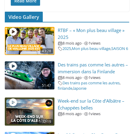
Read More
Video Gallery
RTBF – « Mon plus beau village »
2025
8 mois ago
1
views
•
2025
,
Mon plus beau village
,
SAISON 6
43:28
Des trains pas comme les autres –
immersion dans la Finlande
8 mois ago
1
views
•
Des trains pas comme les autres
,
51:47
finlande
,
laponie
Week-end sur la Côte d’Albâtre –
Échappées belles
8 mois ago
1
views
•
1:32:19