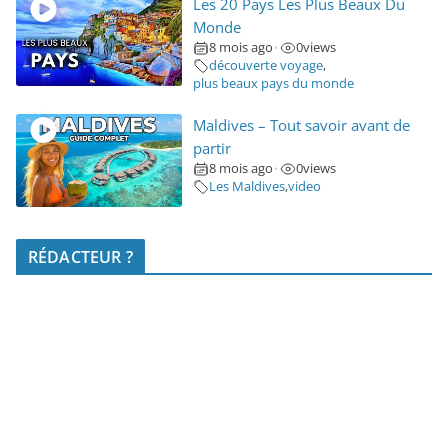
Les 20 Pays Les Plus Beaux Du
Monde
8 mois ago
0
views
•
découverte voyage
,
plus beaux pays du monde
Maldives – Tout savoir avant de
partir
8 mois ago
0
views
•
Les Maldives
,
video
RÉDACTEUR ?