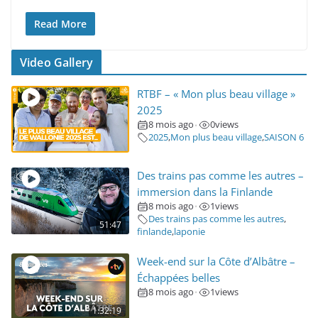
Read More
Video Gallery
RTBF – « Mon plus beau village »
2025
8 mois ago
0
views
•
2025
,
Mon plus beau village
,
SAISON 6
Des trains pas comme les autres –
immersion dans la Finlande
8 mois ago
1
views
•
Des trains pas comme les autres
,
51:47
finlande
,
laponie
Week-end sur la Côte d’Albâtre –
Échappées belles
8 mois ago
1
views
•
1:32:19