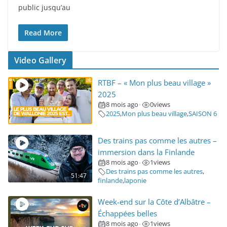
public jusqu’au
Read More
Video Gallery
RTBF – « Mon plus beau village »
2025
8 mois ago
0
views
•
2025
,
Mon plus beau village
,
SAISON 6
Des trains pas comme les autres –
immersion dans la Finlande
8 mois ago
1
views
•
Des trains pas comme les autres
,
51:47
finlande
,
laponie
Week-end sur la Côte d’Albâtre –
Échappées belles
8 mois ago
1
views
•