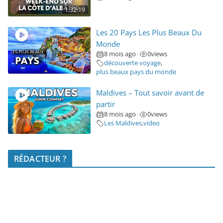
1:32:19
Les 20 Pays Les Plus Beaux Du
Monde
8 mois ago
0
views
•
découverte voyage
,
plus beaux pays du monde
Maldives – Tout savoir avant de
partir
8 mois ago
0
views
•
Les Maldives
,
video
RÉDACTEUR ?