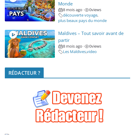
Monde
8 mois ago
0
views
•
découverte voyage
,
plus beaux pays du monde
Maldives – Tout savoir avant de
partir
8 mois ago
0
views
•
Les Maldives
,
video
RÉDACTEUR ?