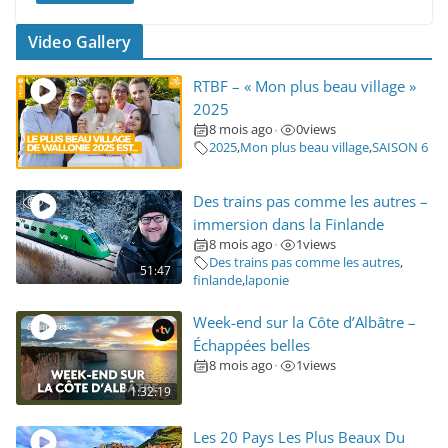
Video Gallery
RTBF – « Mon plus beau village »
2025
8 mois ago
0
views
•
2025
,
Mon plus beau village
,
SAISON 6
Des trains pas comme les autres –
immersion dans la Finlande
8 mois ago
1
views
•
Des trains pas comme les autres
,
51:47
finlande
,
laponie
Week-end sur la Côte d’Albâtre –
Échappées belles
8 mois ago
1
views
•
1:32:19
Les 20 Pays Les Plus Beaux Du