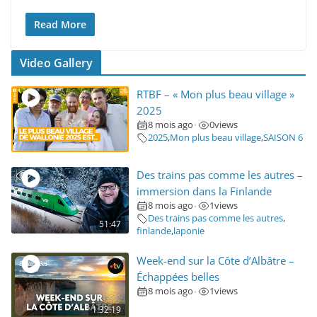
Read More
Video Gallery
RTBF – « Mon plus beau village »
2025
8 mois ago
0
views
•
2025
,
Mon plus beau village
,
SAISON 6
Des trains pas comme les autres –
immersion dans la Finlande
8 mois ago
1
views
•
Des trains pas comme les autres
,
51:47
finlande
,
laponie
Week-end sur la Côte d’Albâtre –
Échappées belles
8 mois ago
1
views
•
1:32:19