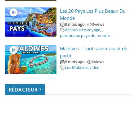
Les 20 Pays Les Plus Beaux Du
Monde
8 mois ago
0
views
•
découverte voyage
,
plus beaux pays du monde
Maldives – Tout savoir avant de
partir
8 mois ago
0
views
•
Les Maldives
,
video
RÉDACTEUR ?