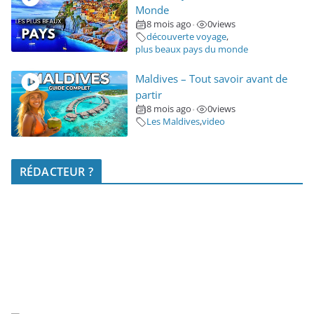
Monde
8 mois ago
0
views
•
découverte voyage
,
plus beaux pays du monde
Maldives – Tout savoir avant de
partir
8 mois ago
0
views
•
Les Maldives
,
video
RÉDACTEUR ?