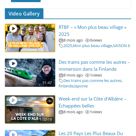
Video Gallery
RTBF – « Mon plus beau village »
2025
8 mois ago
0
views
•
2025
,
Mon plus beau village
,
SAISON 6
Des trains pas comme les autres –
immersion dans la Finlande
8 mois ago
1
views
•
Des trains pas comme les autres
,
51:47
finlande
,
laponie
Week-end sur la Côte d’Albâtre –
Échappées belles
8 mois ago
1
views
•
1:32:19
Les 20 Pays Les Plus Beaux Du