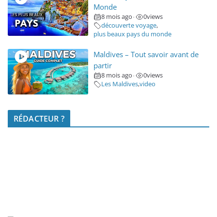
Monde
8 mois ago
0
views
•
découverte voyage
,
plus beaux pays du monde
Maldives – Tout savoir avant de
partir
8 mois ago
0
views
•
Les Maldives
,
video
RÉDACTEUR ?