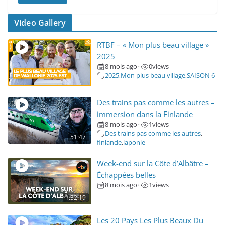
Video Gallery
RTBF – « Mon plus beau village »
2025
8 mois ago
0
views
•
2025
,
Mon plus beau village
,
SAISON 6
Des trains pas comme les autres –
immersion dans la Finlande
8 mois ago
1
views
•
Des trains pas comme les autres
,
51:47
finlande
,
laponie
Week-end sur la Côte d’Albâtre –
Échappées belles
8 mois ago
1
views
•
1:32:19
Les 20 Pays Les Plus Beaux Du