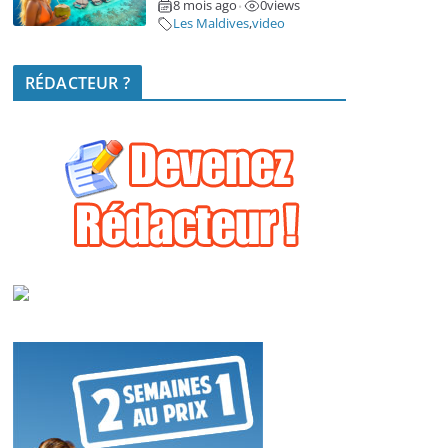
8 mois ago
0
views
•
Les Maldives
,
video
RÉDACTEUR ?