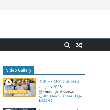
Video Gallery
RTBF – « Mon plus beau
village » 2025
8 mois ago
0
views
•
2025
,
Mon plus beau village
,
SAISON 6