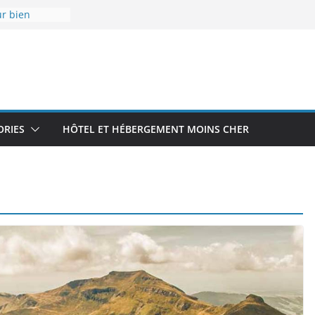
ur bien
s
 les endroits
our un
es
rnier
 aérodrome
 Île-de-
ORIES
HÔTEL ET HÉBERGEMENT MOINS CHER
r des bons
stiques :