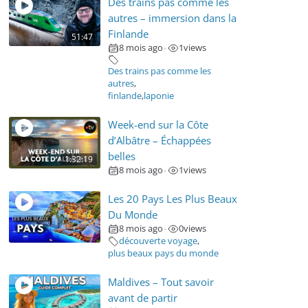
Des trains pas comme les
autres – immersion dans la
Finlande
51:47
8 mois ago
1
views
•
Des trains pas comme les
autres
,
finlande
,
laponie
Week-end sur la Côte
d’Albâtre – Échappées
belles
1:32:19
8 mois ago
1
views
•
Les 20 Pays Les Plus Beaux
Du Monde
8 mois ago
0
views
•
découverte voyage
,
plus beaux pays du monde
Maldives – Tout savoir
avant de partir