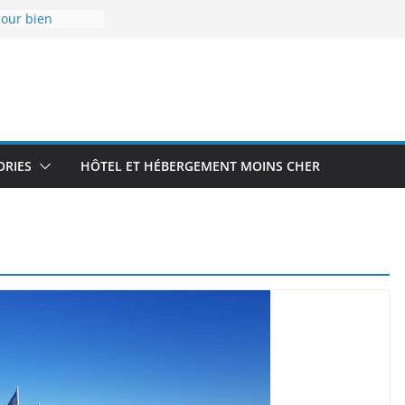
pour bien
ces
 : les endroits
 pour un
lles
dernier
er aérodrome
en Île-de-
ORIES
HÔTEL ET HÉBERGEMENT MOINS CHER
ver des bons
ristiques :