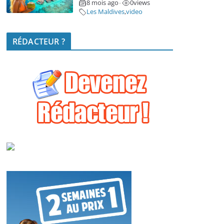
8 mois ago
0
views
•
Les Maldives
,
video
RÉDACTEUR ?