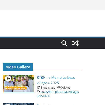
Video Gallery
RTBF – « Mon plus beau
village » 2025
8 mois ago
0
views
•
2025
,
Mon plus beau village
,
SAISON 6