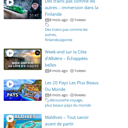
Des trains pas comme les
autres – immersion dans la
Finlande
51:47
8 mois ago
1
views
•
Des trains pas comme les
autres
,
finlande
,
laponie
Week-end sur la Côte
d’Albâtre – Échappées
belles
1:32:19
8 mois ago
1
views
•
Les 20 Pays Les Plus Beaux
Du Monde
8 mois ago
0
views
•
découverte voyage
,
plus beaux pays du monde
Maldives – Tout savoir
avant de partir