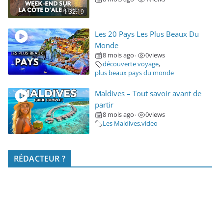
1:32:19
Les 20 Pays Les Plus Beaux Du
Monde
8 mois ago
0
views
•
découverte voyage
,
plus beaux pays du monde
Maldives – Tout savoir avant de
partir
8 mois ago
0
views
•
Les Maldives
,
video
RÉDACTEUR ?