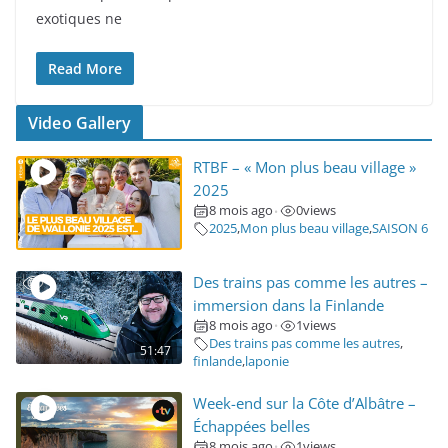
exotiques ne
Read More
Video Gallery
RTBF – « Mon plus beau village »
2025
8 mois ago
0
views
•
2025
,
Mon plus beau village
,
SAISON 6
Des trains pas comme les autres –
immersion dans la Finlande
8 mois ago
1
views
•
Des trains pas comme les autres
,
51:47
finlande
,
laponie
Week-end sur la Côte d’Albâtre –
Échappées belles
8 mois ago
1
views
•