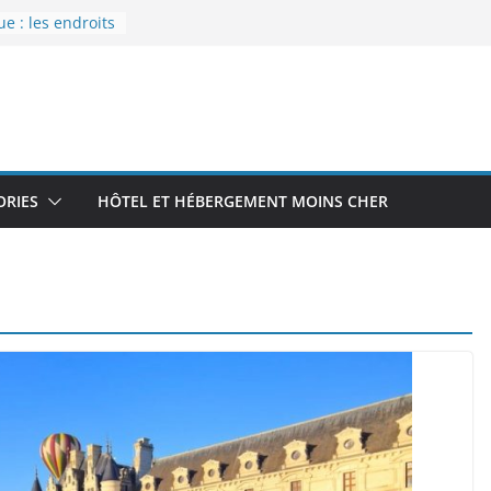
pour bien
ces
 : les endroits
 pour un
lles
dernier
er aérodrome
en Île-de-
ver des bons
ORIES
HÔTEL ET HÉBERGEMENT MOINS CHER
ristiques :