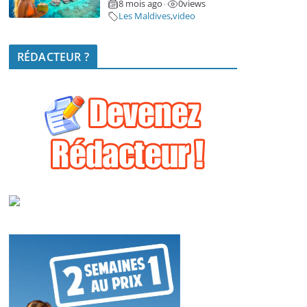
8 mois ago
0
views
•
Les Maldives
,
video
RÉDACTEUR ?