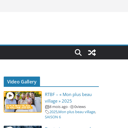
Video Gallery
RTBF – « Mon plus beau
village » 2025
8 mois ago
0
views
•
2025
,
Mon plus beau village
,
SAISON 6