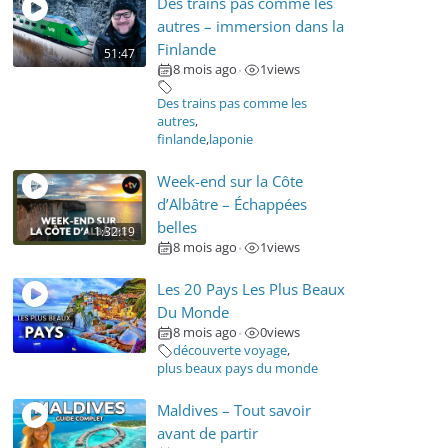
Des trains pas comme les
autres – immersion dans la
Finlande
51:47
8 mois ago
1
views
•
Des trains pas comme les
autres
,
finlande
,
laponie
Week-end sur la Côte
d’Albâtre – Échappées
belles
1:32:19
8 mois ago
1
views
•
Les 20 Pays Les Plus Beaux
Du Monde
8 mois ago
0
views
•
découverte voyage
,
plus beaux pays du monde
Maldives – Tout savoir
avant de partir