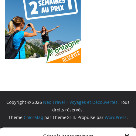
Copyright © 2026
Neo Travel – Voyages et Découvertes
. Tous
droits réservés.
Theme
ColorMag
par ThemeGrill. Propulsé par
WordPress
.