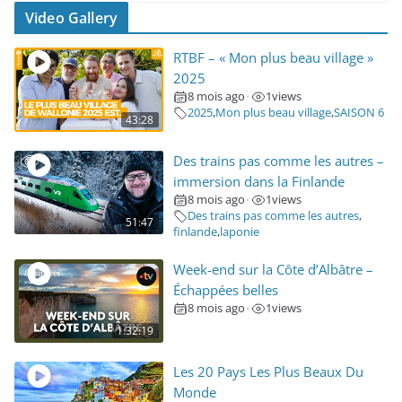
Video Gallery
RTBF – « Mon plus beau village »
2025
8 mois ago
1
views
•
2025
,
Mon plus beau village
,
SAISON 6
43:28
Des trains pas comme les autres –
immersion dans la Finlande
8 mois ago
1
views
•
Des trains pas comme les autres
,
51:47
finlande
,
laponie
Week-end sur la Côte d’Albâtre –
Échappées belles
8 mois ago
1
views
•
1:32:19
Les 20 Pays Les Plus Beaux Du
Monde