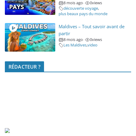
8 mois ago
0
views
•
découverte voyage
,
plus beaux pays du monde
Maldives – Tout savoir avant de
partir
8 mois ago
0
views
•
Les Maldives
,
video
RÉDACTEUR ?